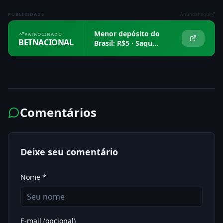
PUBLICIDADE
Anunciar aqui
Menor depósito do
PATROCINADO
BETNACIONAL
Brasil: R$5 · Saque
em 15 min
Comentários
Deixe seu comentário
Nome *
E-mail (opcional)