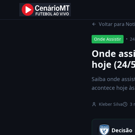
Início
Notícias
Voltar para Notí
Onde Assistir
•
24
Onde assi
hoje (24/
Saiba onde assist
acontece hoje às
Kleber Silva
3 
Decisão