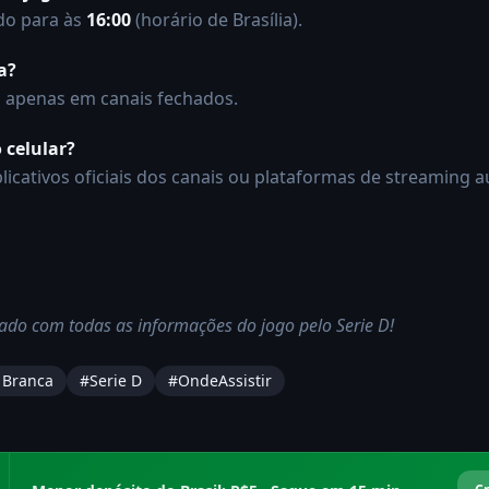
do para às
16:00
(horário de Brasília).
a?
á apenas em canais fechados.
o celular?
licativos oficiais dos canais ou plataformas de streaming a
ado com todas as informações do jogo pelo Serie D!
 Branca
#
Serie D
#OndeAssistir