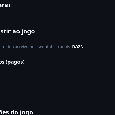
anais
.
stir ao jogo
nsmitida ao vivo nos seguintes canais:
DAZN
.
os (pagos)
es do jogo