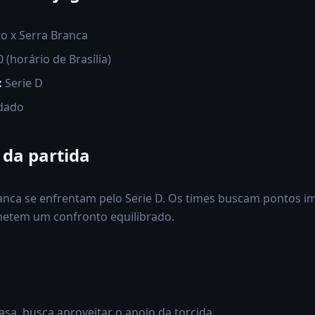
o x Serra Branca
 (horário de Brasília)
:
Serie D
dado
 da partida
anca se enfrentam pelo Serie D. Os times buscam pontos i
etem um confronto equilibrado.
sa, busca aproveitar o apoio da torcida