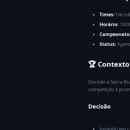
Times:
Decisã
Horário:
16:00
Campeonato
Status:
Agen
🏆 Contexto
Decisão e Serra Br
competição e prom
Decisão
Jogando em ca