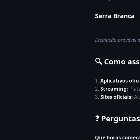
Serra Branca
Escalação provável a
🔍 Como assi
1.
Aplicativos ofici
2.
Streaming:
Plat
3.
Sites oficiais:
Al
❓
Perguntas
Que horas começa