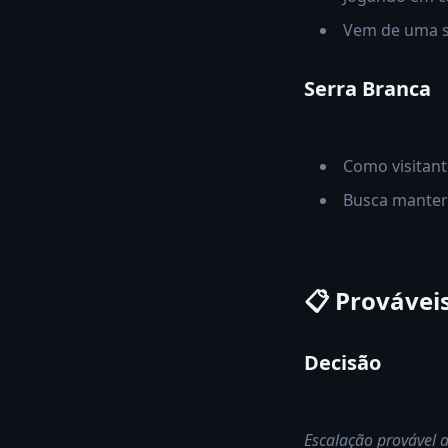
Vem de uma s
Serra Branca
Como visitant
Busca manter 
📋 Provávei
Decisão
Escalação provável a