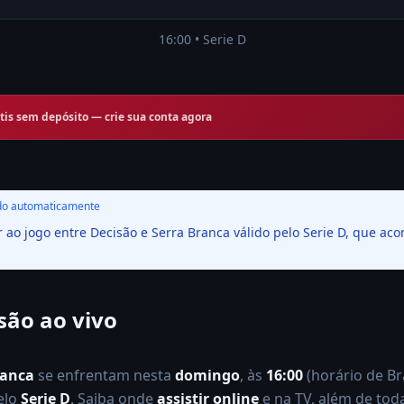
16:00
•
Serie D
tis sem depósito — crie sua conta agora
Decisão
x
Serra Branca
o automaticamente
r ao jogo entre Decisão e Serra Branca válido pelo Serie D, que aco
16:00
•
Serie D
VS
são ao vivo
Serie D
ranca
se enfrentam nesta
domingo
, às
16:00
(horário de Bra
elo
Serie D
. Saiba onde
assistir online
e na TV, além de tod