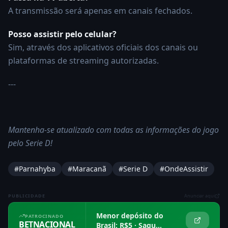
A transmissão será apenas em canais fechados.
Posso assistir pelo celular?
Sim, através dos aplicativos oficiais dos canais ou
plataformas de streaming autorizadas.
---
Mantenha-se atualizado com todas as informações do jogo
pelo Serie D!
#
Parnahyba
#
Maracanã
#
Serie D
#OndeAssistir
PUBLICIDADE
Anunciar aqui
Menor depósito do
PATROCINADO
BETNACIONAL
Brasil: R$5 · Saque