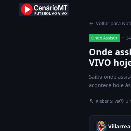
Início
Notícias
Voltar para Notí
Onde Assistir
•
24
Onde assi
VIVO hoje
Saiba onde assist
acontece hoje às
Kleber Silva
3 
Villarrea