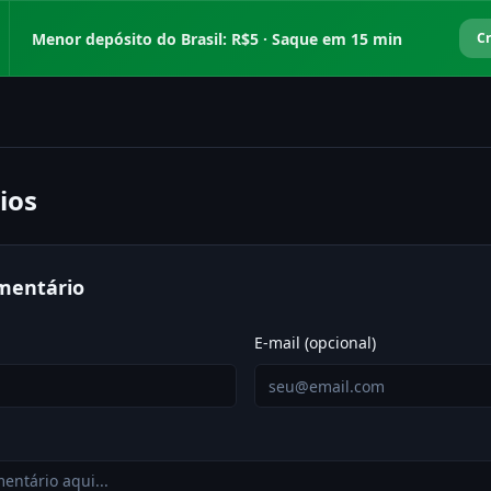
Menor depósito do Brasil: R$5 · Saque em 15 min
Cr
ios
mentário
E-mail (opcional)