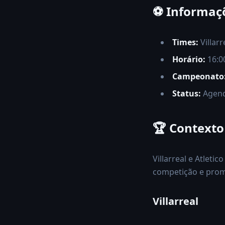
⚽ Informaçõ
Times:
Villarr
Horário:
16:00
Campeonato
Status:
Agen
🏆 Contexto
Villarreal e Atlet
competição e prom
Villarreal