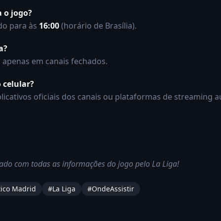
 o jogo?
do para às
16:00
(horário de Brasília).
a?
á apenas em canais fechados.
o celular?
licativos oficiais dos canais ou plataformas de streaming a
ado com todas as informações do jogo pelo La Liga!
tico Madrid
#
La Liga
#OndeAssistir