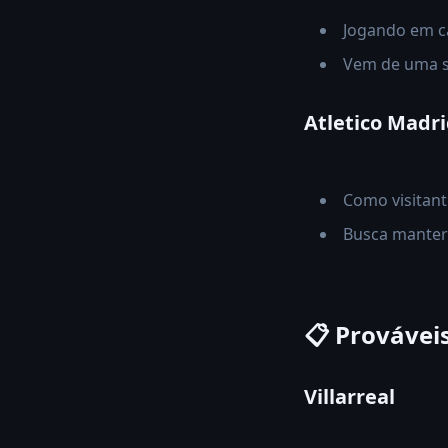
Jogando em ca
Vem de uma s
Atletico Madr
Como visitant
Busca manter 
📋 Provávei
Villarreal