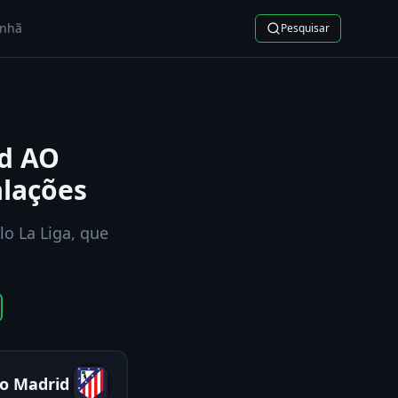
nhã
Pesquisar
id AO
alações
lo La Liga, que
co Madrid