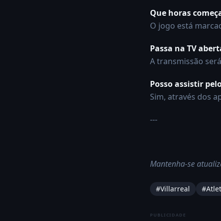
Que horas começa
O jogo está marca
Passa na TV abert
A transmissão ser
Posso assistir pel
Sim, através dos ap
---
Mantenha-se atualiz
#
Villarreal
#
Atle
PUBLICIDADE