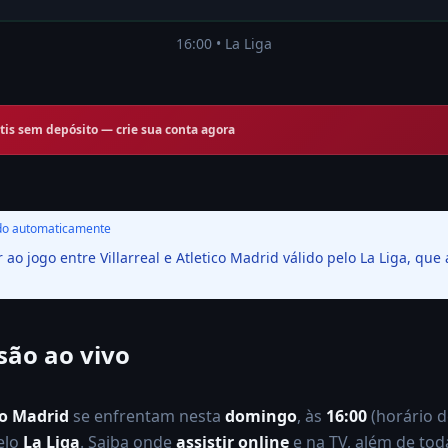
16:00
•
La Liga
tis sem depósito — crie sua conta agora
illarreal
x
Atletico Madri
o automaticamente
r ao jogo entre Villarreal e Atletico Madrid válido pelo La Liga, que
16:00
•
La Liga
VS
são ao vivo
La Liga
co Madrid
se enfrentam nesta
domingo
, às
16:00
(horário d
elo
La Liga
. Saiba onde
assistir online
e na TV, além de tod