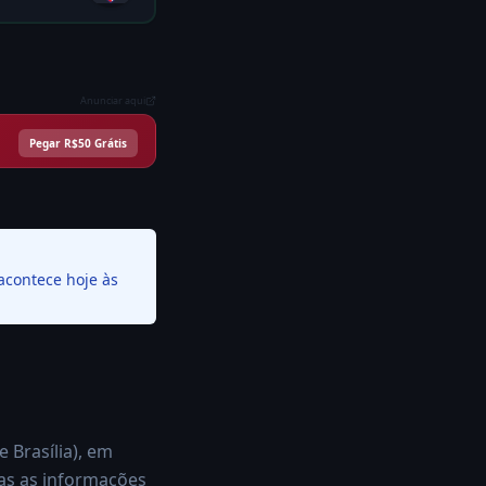
Anunciar aqui
Pegar R$50 Grátis
d
 acontece hoje às
e Brasília), em
as as informações