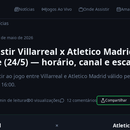
Notícias
Jogos Ao Vivo
Onde Assistir
Ama
Onde Assistir
cias
 de maio de 2026
stir Villarreal x Atletico Madr
 (24/5) — horário, canal e esc
ir ao jogo entre Villarreal e Atletico Madrid válido pe
 16:00.
min de leitura
0
visualizações
12 comentários
Compartilhar
l
×
Atleti