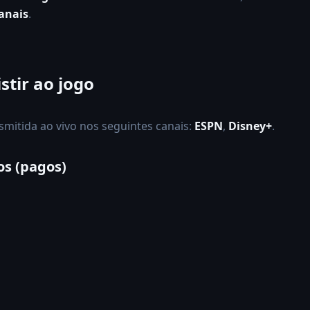
anais
.
stir ao jogo
nsmitida ao vivo nos seguintes canais:
ESPN
,
Disney+
.
os (pagos)