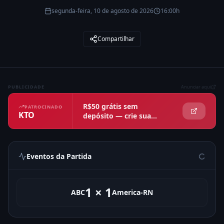
segunda-feira, 10 de agosto de 2026
16:00h
Compartilhar
PUBLICIDADE
Anunciar aqui
R$50 grátis sem
PATROCINADO
KTO
depósito — crie sua
conta agora
Eventos da Partida
1
×
1
ABC
America-RN