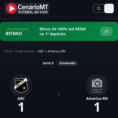
PUBLICIDADE
Anunciar aqui
Bônus de 100% até R$500
PATROCINADO
BETANO
no 1º depósito
Início
Onde Assistir
ABC
×
America-RN
Serie D
Encerrado
×
ABC
America-RN
1
1