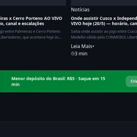
Notícias
eiras x Cerro Porteno AO VIVO
Onde assistir Cusco x Indepen
io, canal e escalações
VIVO hoje (20/5) — horário, can
ogo entre Palmeiras e Cerro Porteno
Saiba onde assistir ao jogo entre Cus
ibertadores, que acontece hoje às
Medellin válido pelo CONMEBOL Libert
hoje às 23:00.
Leia Mais
•
3 min
Menor depósito do Brasil: R$5 · Saque em 15
Cri
min