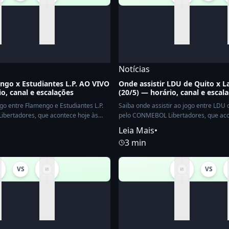
Notícias
ngo x Estudiantes L.P. AO VIVO
Onde assistir LDU de Quito x 
io, canal e escalações
(20/5) — horário, canal e escal
ogo entre Flamengo e Estudiantes L.P.
Saiba onde assistir ao jogo entre LDU 
ibertadores, que acontece hoje às
pelo CONMEBOL Libertadores, que acon
Leia Mais
•
3 min
VS
VS