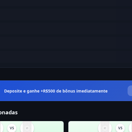
Deposite e ganhe +R$500 de bônus imediatamente
ionadas
VS
VS