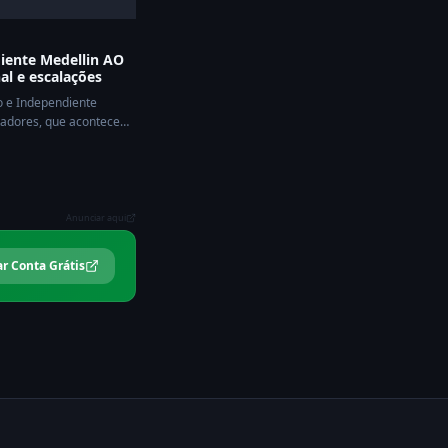
diente Medellin AO
al e escalações
co e Independiente
adores, que acontece
Anunciar aqui
ar Conta Grátis