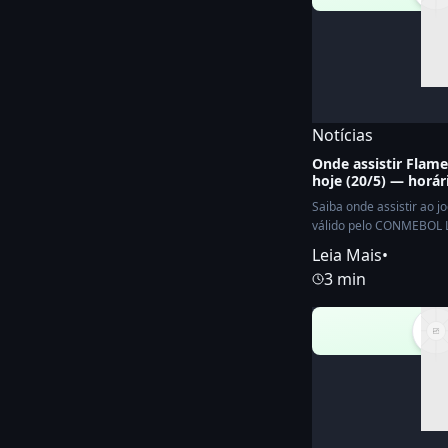
Notícias
Onde assistir Flame
hoje (20/5) — horár
Saiba onde assistir ao j
válido pelo CONMEBOL L
21:30.
Leia Mais
•
3 min