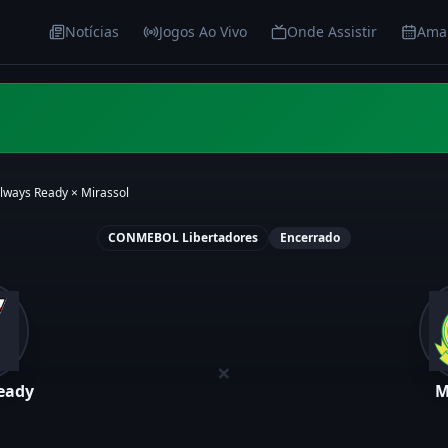
Notícias
Jogos Ao Vivo
Onde Assistir
Ama
lways Ready
×
Mirassol
CONMEBOL Libertadores
Encerrado
×
eady
M