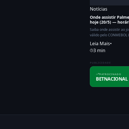
Notícias
Onde assistir Palm
hoje (20/5) — horár
Saiba onde assistir ao j
válido pelo CONMEBOL L
21:30.
Leia Mais
•
3 min
PUBLICIDADE
PATROCINADO
BETNACIONAL