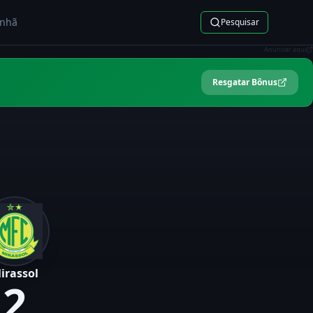
nhã
Pesquisar
Anunciar aqui
Resgatar Bônus
irassol
2