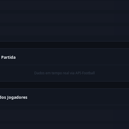
a Partida
Dados em tempo real via API-Football
os Jogadores