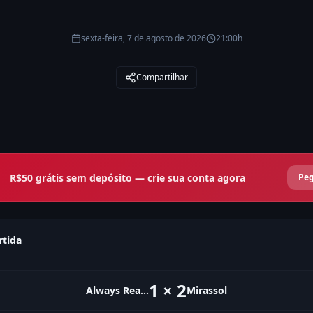
sexta-feira, 7 de agosto de 2026
21:00h
Compartilhar
R$50 grátis sem depósito — crie sua conta agora
Peg
rtida
1
×
2
Always Ready
Mirassol