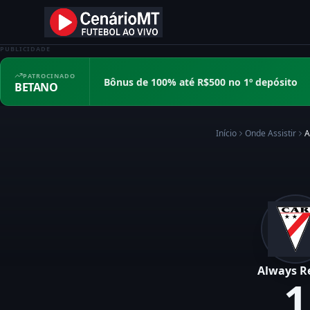
PUBLICIDADE
PATROCINADO
Bônus de 100% até R$500 no 1º depósito
BETANO
Início
Onde Assistir
A
Always R
1