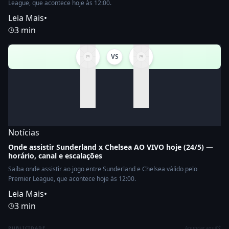
League, que acontece hoje às 12:00.
Leia Mais
•
3 min
VS
Notícias
Onde assistir Sunderland x Chelsea AO VIVO hoje (24/5) —
horário, canal e escalações
Saiba onde assistir ao jogo entre Sunderland e Chelsea válido pelo
Premier League, que acontece hoje às 12:00.
Leia Mais
•
3 min
PUBLICIDADE
Anunciar aqui