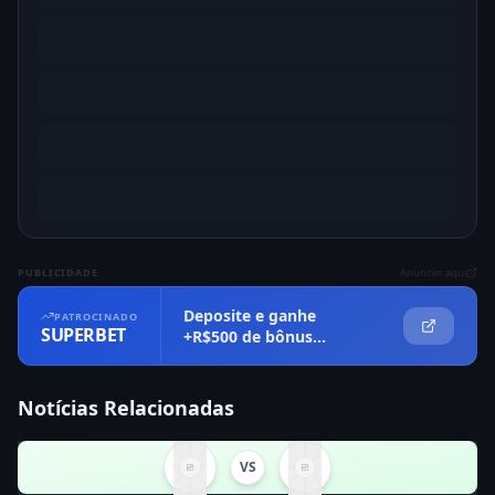
PUBLICIDADE
Anunciar aqui
Deposite e ganhe
PATROCINADO
SUPERBET
+R$500 de bônus
imediatamente
Notícias Relacionadas
VS