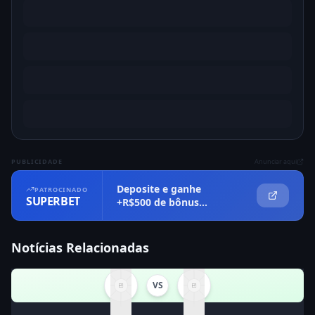
PUBLICIDADE
Anunciar aqui
Deposite e ganhe
PATROCINADO
SUPERBET
+R$500 de bônus
imediatamente
Notícias Relacionadas
VS