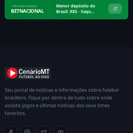
Menor depósito do
PATROCINADO
BETNACIONAL
Brasil: R$5 · Saque
em 15 min
Seu portal de notícias e informações sobre futebol
brasileiro. Fique por dentro de tudo sobre onde
assistir, jogos e últimas notícias dos seus times
favoritos.