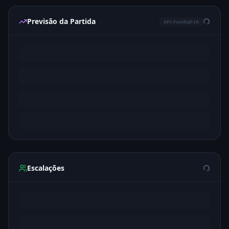
Previsão da Partida
API-Football IA
Escalações