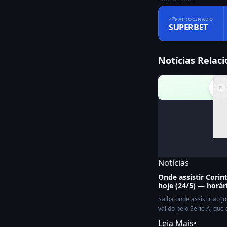
PATROCINADO
SUPERBET
Notícias Relac
Notícias
Onde assistir Corin
hoje (24/5) — horár
Saiba onde assistir ao j
válido pelo Serie A, que
Leia Mais
•