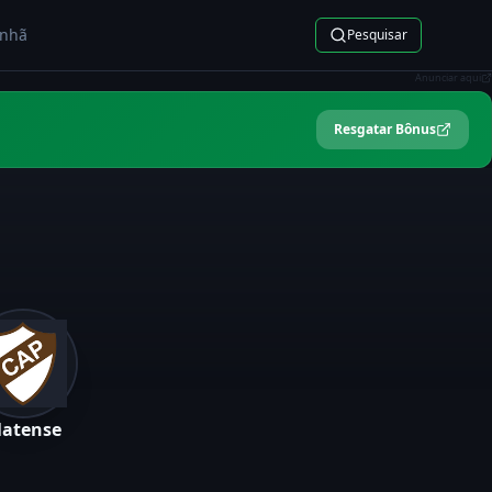
nhã
Pesquisar
Anunciar aqui
Resgatar Bônus
latense