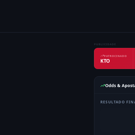
PUBLICIDADE
PATROCINADO
KTO
Odds & Apost
RESULTADO FINA