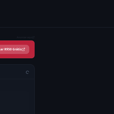
Anunciar aqui
ar R$50 Grátis