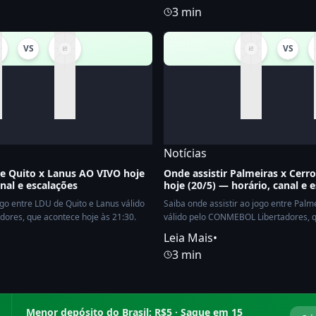
3 min
VS
VS
Notícias
de Quito x Lanus AO VIVO hoje
Onde assistir Palmeiras x Cer
anal e escalações
hoje (20/5) — horário, canal e 
ogo entre LDU de Quito e Lanus válido
Saiba onde assistir ao jogo entre Palm
ores, que acontece hoje às 21:30.
válido pelo CONMEBOL Libertadores, q
21:30.
Leia Mais
•
3 min
Menor depósito do Brasil: R$5 · Saque em 15