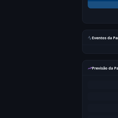
Eventos da Pa
Previsão da Pa