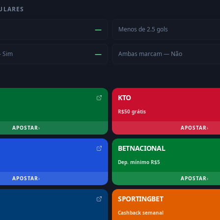
ULARES
—
Menos de 2.5 gols
—
 Sim
Ambas marcam — Não
A
KTO
R$50 grátis
APOSTAR
›
APOSTAR
›
BETNACIONAL
Dep. mínimo R$5
APOSTAR
›
APOSTAR
›
SPORTINGBET
Cashback semanal