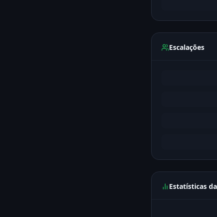
Escalações
Estatísticas d