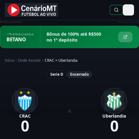
PUBLICIDADE
Anunciar aqui
Bônus de 100% até R$500
PATROCINADO
BETANO
no 1º depósito
Início
Onde Assistir
CRAC
×
Uberlandia
Serie D
Encerrado
×
CRAC
Uberlandia
0
0