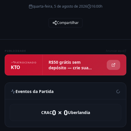
quarta-feira, 5 de agosto de 2026
16:00h
Compartilhar
PUBLICIDADE
Anunciar aqui
R$50 grátis sem
PATROCINADO
KTO
depósito — crie sua
conta agora
Eventos da Partida
0
×
0
CRAC
Uberlandia