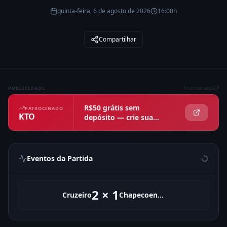
quinta-feira, 6 de agosto de 2026
16:00h
Compartilhar
PUBLICIDADE
Anunciar aqui
R$50 grátis sem
PATROCINADO
KTO
depósito — crie sua
conta agora
Eventos da Partida
2
×
1
Cruzeiro
Chapecoense-sc