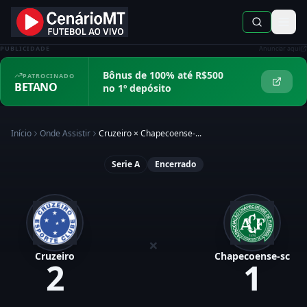
PUBLICIDADE
Anunciar aqui
Bônus de 100% até R$500
PATROCINADO
BETANO
no 1º depósito
Início
Onde Assistir
Cruzeiro
×
Chapecoense-...
Serie A
Encerrado
×
Cruzeiro
Chapecoense-sc
2
1