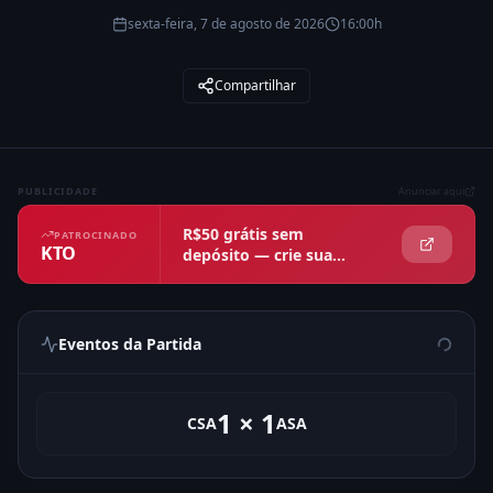
sexta-feira, 7 de agosto de 2026
16:00h
Compartilhar
PUBLICIDADE
Anunciar aqui
R$50 grátis sem
PATROCINADO
KTO
depósito — crie sua
conta agora
Eventos da Partida
1
×
1
CSA
ASA