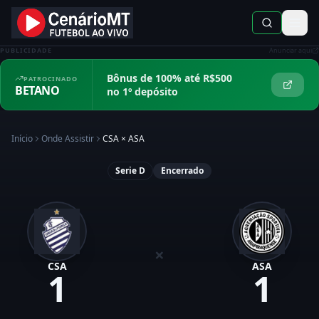
PUBLICIDADE
Anunciar aqui
Bônus de 100% até R$500
PATROCINADO
BETANO
no 1º depósito
Início
Onde Assistir
CSA
×
ASA
Serie D
Encerrado
×
CSA
ASA
1
1