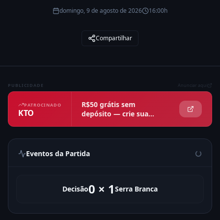
domingo, 9 de agosto de 2026
16:00h
Compartilhar
PUBLICIDADE
Anunciar aqui
R$50 grátis sem
PATROCINADO
KTO
depósito — crie sua
conta agora
Eventos da Partida
0
×
1
Decisão
Serra Branca