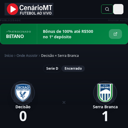
PUBLICIDADE
Anunciar aqui
Bônus de 100% até R$500
PATROCINADO
BETANO
no 1º depósito
Início
Onde Assistir
Decisão
×
Serra Branca
Serie D
Encerrado
×
Decisão
Serra Branca
0
1