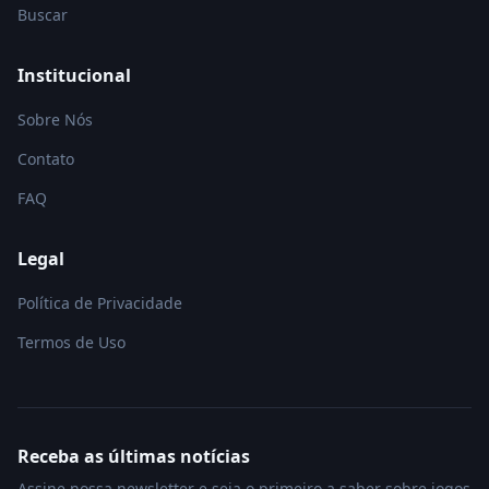
Buscar
Institucional
Sobre Nós
Contato
FAQ
Legal
Política de Privacidade
Termos de Uso
Receba as últimas notícias
Assine nossa newsletter e seja o primeiro a saber sobre jogos