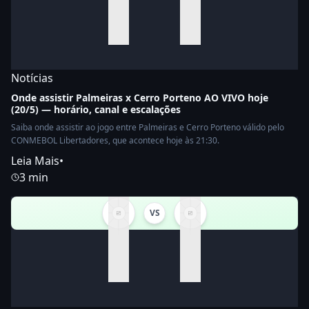
Notícias
Onde assistir Palmeiras x Cerro Porteno AO VIVO hoje
(20/5) — horário, canal e escalações
Saiba onde assistir ao jogo entre Palmeiras e Cerro Porteno válido pelo
CONMEBOL Libertadores, que acontece hoje às 21:30.
Leia Mais
•
3 min
VS