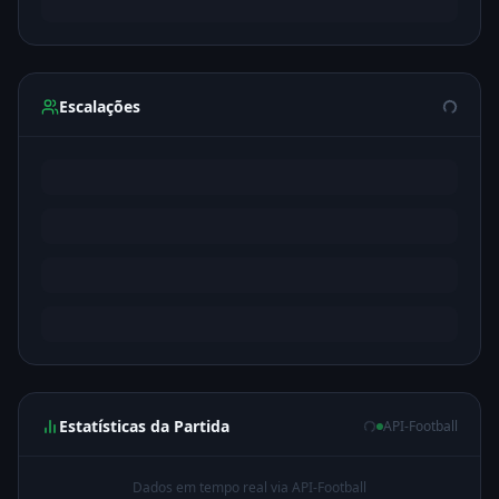
Escalações
Estatísticas da Partida
API-Football
Dados em tempo real via API-Football