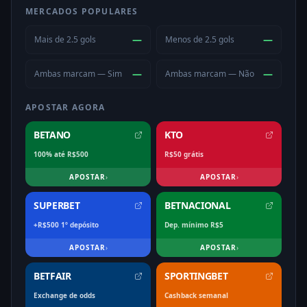
MERCADOS POPULARES
—
—
Mais de 2.5 gols
Menos de 2.5 gols
—
—
Ambas marcam — Sim
Ambas marcam — Não
APOSTAR AGORA
BETANO
KTO
100% até R$500
R$50 grátis
APOSTAR
›
APOSTAR
›
SUPERBET
BETNACIONAL
+R$500 1º depósito
Dep. mínimo R$5
APOSTAR
›
APOSTAR
›
BETFAIR
SPORTINGBET
Exchange de odds
Cashback semanal