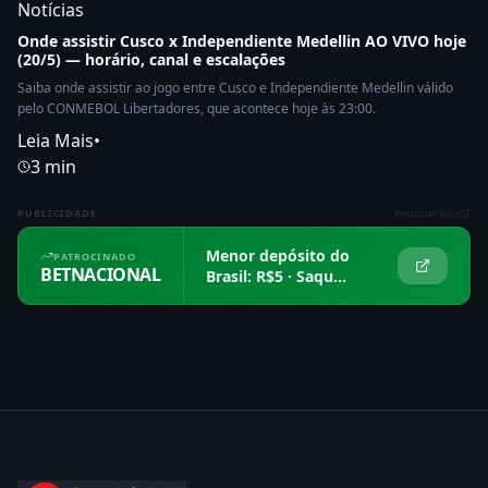
Notícias
Onde assistir Cusco x Independiente Medellin AO VIVO hoje
(20/5) — horário, canal e escalações
Saiba onde assistir ao jogo entre Cusco e Independiente Medellin válido
pelo CONMEBOL Libertadores, que acontece hoje às 23:00.
Leia Mais
•
3 min
PUBLICIDADE
Anunciar aqui
Menor depósito do
PATROCINADO
BETNACIONAL
Brasil: R$5 · Saque
em 15 min