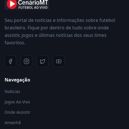
Seu portal de notícias e informações sobre futebol
brasileiro. Fique por dentro de tudo sobre onde
assistir, jogos e últimas notícias dos seus times
favoritos.
Navegação
Notícias
Jogos Ao Vivo
Onde Assistir
Amanhã