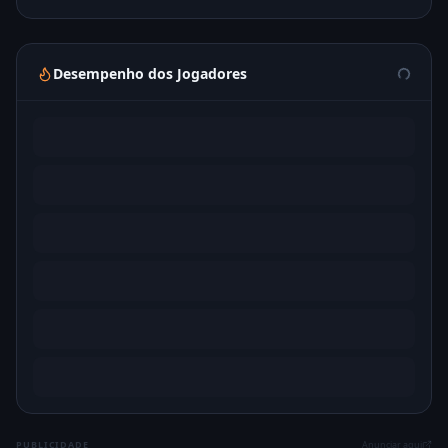
Desempenho dos Jogadores
PUBLICIDADE
Anunciar aqui