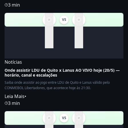
3 min
VS
Notícias
Onde assistir LDU de Quito x Lanus AO VIVO hoje (20/5) —
horário, canal e escalações
Saiba onde assistir ao jogo entre LDU de Quito e Lanus válido pelo
CONMEBOL Libertadores, que acontece hoje às 21:30.
Leia Mais
•
3 min
VS