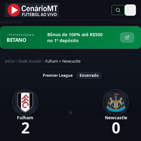
PUBLICIDADE
Anunciar aqui
Bônus de 100% até R$500
PATROCINADO
BETANO
no 1º depósito
Início
Onde Assistir
Fulham
×
Newcastle
Premier League
Encerrado
×
Fulham
Newcastle
2
0