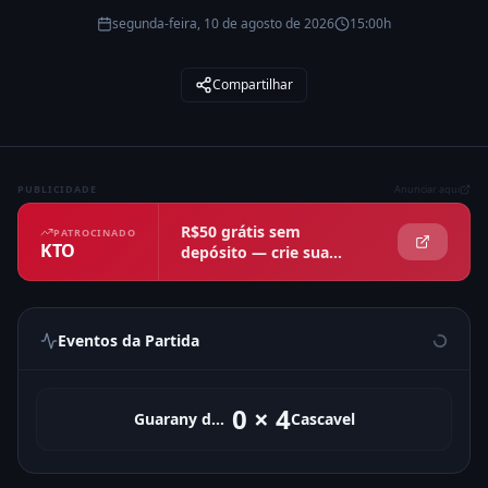
segunda-feira, 10 de agosto de 2026
15:00h
Compartilhar
PUBLICIDADE
Anunciar aqui
R$50 grátis sem
PATROCINADO
KTO
depósito — crie sua
conta agora
Eventos da Partida
0
×
4
Guarany de Bagé
Cascavel