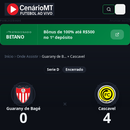
PUBLICIDADE
Anunciar aqui
Bônus de 100% até R$500
PATROCINADO
BETANO
no 1º depósito
Início
Onde Assistir
Guarany de B...
×
Cascavel
Serie D
Encerrado
×
Guarany de Bagé
Cascavel
0
4