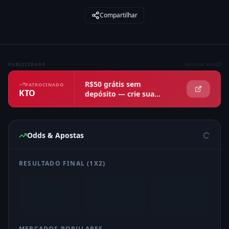
Compartilhar
PUBLICIDADE
Anunciar aqui
R$50 grátis sem
PATROCINADO
KTO
depósito — crie sua
conta agora
Odds & Apostas
RESULTADO FINAL (1X2)
MERCADOS POPULARES