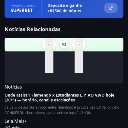
Deposite e ganhe
PATROCINADO
SUPERBET
+R$500 de bônus
imediatamente
Notícias Relacionadas
VS
Notícias
Onde assistir Flamengo x Estudiantes L.P. AO VIVO hoje
(20/5) — horário, canal e escalações
Saiba onde assistir ao jogo entre Flamengo e Estudiantes L.P. válido pelo
CONMEBOL Libertadores, que acontece hoje às 21:30.
Leia Mais
•