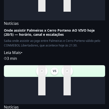
Notícias
Onde assistir Palmeiras x Cerro Porteno AO VIVO hoje
(20/5) — horário, canal e escalações
Saiba onde assistir ao jogo entre Palmeiras e Cerro Porteno válido pelo
CONMEBOL Libertadores, que acontece hoje às 21:30.
Leia Mais
•
3 min
VS
Notícias