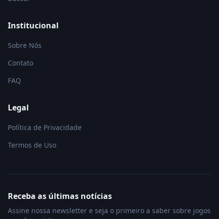
Institucional
Sobre Nós
Contato
FAQ
Legal
Política de Privacidade
Termos de Uso
Receba as últimas notícias
Assine nossa newsletter e seja o primeiro a saber sobre jogos