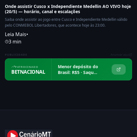
Onde assistir Cusco x Independiente Medellin AO VIVO hoje
(20/5) — horário, canal e escalações
Saiba onde assistir ao jogo entre Cusco e Independiente Medellin válido
pelo CONMEBOL Libertadores, que acontece hoje às 23:00.
Leia Mais
•
3 min
PUBLICIDADE
Anunciar aqui
Menor depósito do
PATROCINADO
BETNACIONAL
Brasil: R$5 · Saque
em 15 min