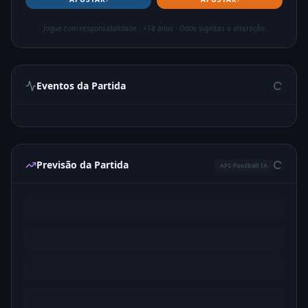
Jogue com responsabilidade · +18 anos · Odds sujeitas a alteração
Eventos da Partida
Previsão da Partida
API-Football IA