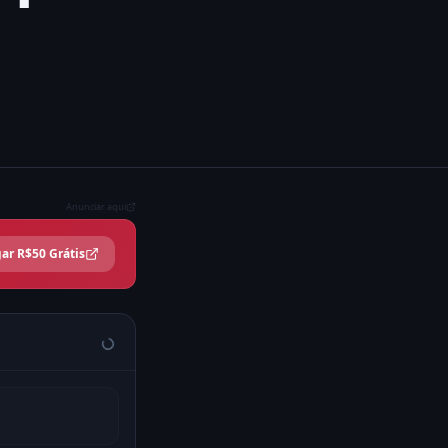
Anunciar aqui
ar R$50 Grátis