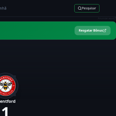
nhã
Pesquisar
Anunciar aqui
Resgatar Bônus
entford
1