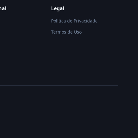
nal
Legal
Política de Privacidade
Termos de Uso