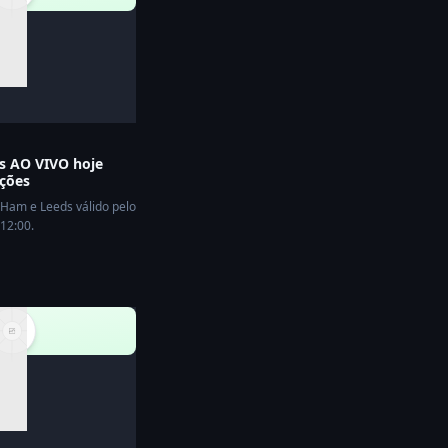
s AO VIVO hoje
ações
 Ham e Leeds válido pelo
12:00.