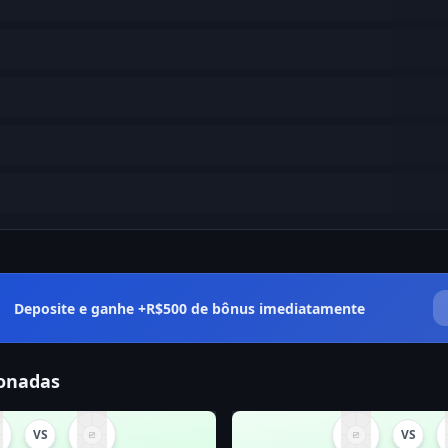
Deposite e ganhe +R$500 de bônus imediatamente
ionadas
VS
VS