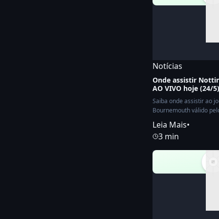
Notícias
Onde assistir Nott
AO VIVO hoje (24/5)
Saiba onde assistir ao j
Bournemouth válido pel
às 12:00.
Leia Mais
•
3 min