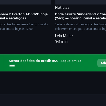
Notícias
enham x Everton AO VIVO hoje
Onde assistir Sunderland x Ch
anal e escalações
(24/5) — horário, canal e escal
ogo entre Tottenham e Everton válido
Saiba onde assistir ao jogo entre Sund
e acontece hoje às 12:00.
pelo Premier League, que acontece hoj
Leia Mais
•
3 min
Menor depósito do Brasil: R$5 · Saque em 15
Cri
min