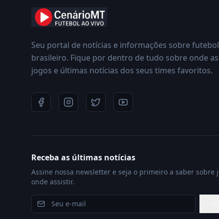
Seu portal de notícias e informações sobre futebol
brasileiro. Fique por dentro de tudo sobre onde ass
jogos e últimas notícias dos seus times favoritos.
Receba as últimas notícias
Assine nossa newsletter e seja o primeiro a saber sobre 
onde assistir.
As