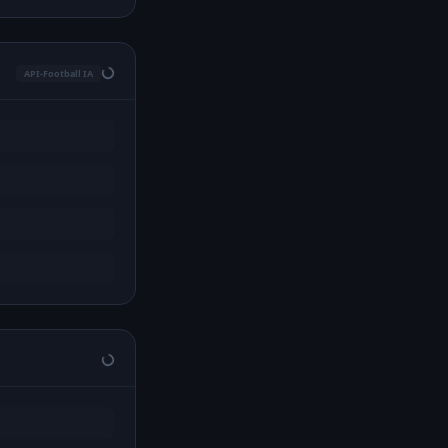
API-Football IA