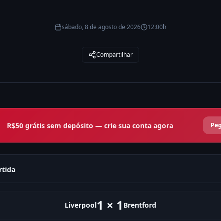
sábado, 8 de agosto de 2026
12:00h
Compartilhar
R$50 grátis sem depósito — crie sua conta agora
Peg
rtida
1
×
1
Liverpool
Brentford