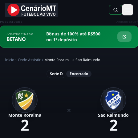
PUBLICIDADE
Anunciar aqui
Bônus de 100% até R$500
PATROCINADO
BETANO
no 1º depósito
Início
Onde Assistir
Monte Roraim...
×
Sao Raimundo
Serie D
Encerrado
×
Monte Roraima
Sao Raimundo
2
2