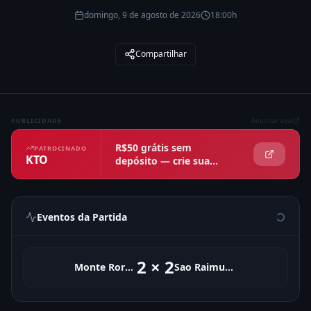
domingo, 9 de agosto de 2026
18:00h
Compartilhar
PUBLICIDADE
Anunciar aqui
R$50 grátis sem
PATROCINADO
KTO
depósito — crie sua
conta agora
Eventos da Partida
2
×
2
Monte Roraima
Sao Raimundo