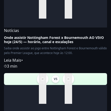
Notícias
Onde assistir Nottingham Forest x Bournemouth AO VIVO
hoje (24/5) — horário, canal e escalações
Saiba onde assistir ao jogo entre Nottingham Forest e Bournemouth válido
pelo Premier League, que acontece hoje às 12:00.
Leia Mais
•
3 min
VS