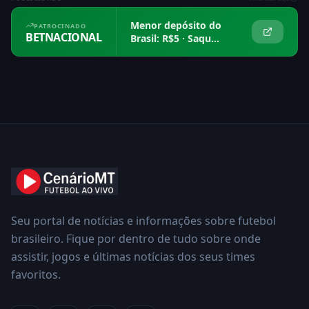
Menor depósito do
PATROCINADO
BETNACIONAL
Brasil: R$5 · Saque
em 15 min
Seu portal de notícias e informações sobre futebol
brasileiro. Fique por dentro de tudo sobre onde
assistir, jogos e últimas notícias dos seus times
favoritos.