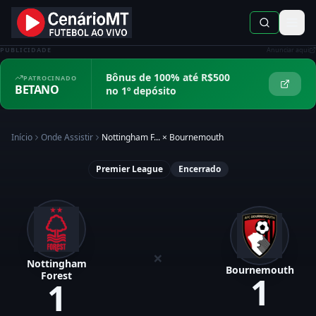
PUBLICIDADE
Anunciar aqui
Bônus de 100% até R$500
PATROCINADO
BETANO
no 1º depósito
Início
Onde Assistir
Nottingham F...
×
Bournemouth
Premier League
Encerrado
×
Nottingham
Bournemouth
Forest
1
1