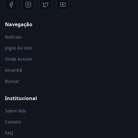
Navegação
Notícias
Jogos Ao Vivo
Onde Assistir
Amanhã
Buscar
Institucional
Sobre Nós
Contato
FAQ