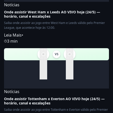
Notícias
Onde assistir West Ham x Leeds AO VIVO hoje (24/5) —
horário, canal e escalações
Saiba onde assistir ao jogo entre West Ham e Leeds válido pelo Premier
League, que acontece hoje às 12:00.
Leia Mais
•
3 min
VS
Notícias
Onde assistir Tottenham x Everton AO VIVO hoje (24/5) —
horário, canal e escalações
Saiba onde assistir ao jogo entre Tottenham e Everton válido pelo Premier