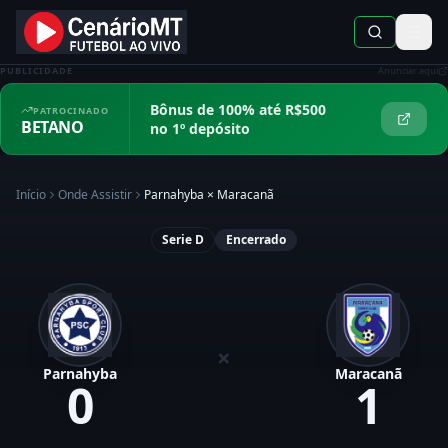
PUBLICIDADE
Anunciar aqui
Bônus de 100% até R$500
PATROCINADO
BETANO
no 1º depósito
Início
Onde Assistir
Parnahyba
×
Maracanã
Serie D
Encerrado
×
Parnahyba
Maracanã
0
1