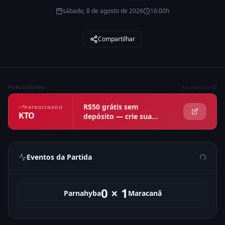
sábado, 8 de agosto de 2026
16:00h
Compartilhar
PUBLICIDADE
Anunciar aqui
R$50 grátis sem
PATROCINADO
KTO
depósito — crie sua
conta agora
Eventos da Partida
0
×
1
Parnahyba
Maracanã