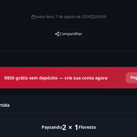
sexta-feira, 7 de agosto de 2026
20:00h
Compartilhar
R$50 grátis sem depósito — crie sua conta agora
Peg
rtida
2
×
1
Paysandu
Floresta