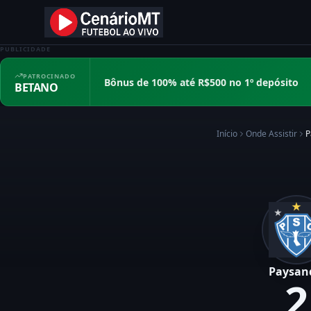
PUBLICIDADE
PATROCINADO
Bônus de 100% até R$500 no 1º depósito
BETANO
Início
Onde Assistir
P
Paysan
2