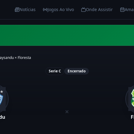
Notícias
Jogos Ao Vivo
Onde Assistir
Ama
aysandu
×
Floresta
Serie C
Encerrado
×
du
F