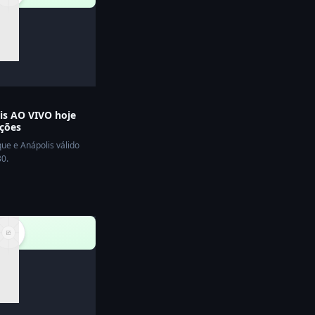
is AO VIVO hoje
ações
que e Anápolis válido
30.