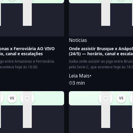
Notícias
onas x Ferroviária AO VIVO
Onde assistir Brusque x Anápol
io, canal e escalações
(24/5) — horário, canal e escal
jogo entre Amazonas e Ferroviária
Saiba onde assistir ao jogo entre Brus
 acontece hoje às 16:30.
pelo Serie C, que acontece hoje às 16:
Leia Mais
•
3 min
VS
VS