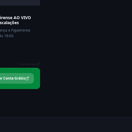
eirense AO VIVO
escalações
iança e Figueirense
às 18:00.
Anunciar aqui
ar Conta Grátis