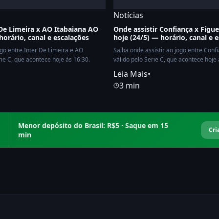
Notícias
 De Limeira x AO Itabaiana AO
Onde assistir Confiança x Figu
horário, canal e escalações
hoje (24/5) — horário, canal e 
ogo entre Inter De Limeira e AO
Saiba onde assistir ao jogo entre Conf
rie C, que acontece hoje às 16:30.
válido pelo Serie C, que acontece hoje 
Leia Mais
•
3 min
Menor depósito do Brasil: R$5 · Saque em 15
Cri
min