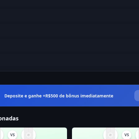
Deposite e ganhe +R$500 de bônus imediatamente
ionadas
VS
VS