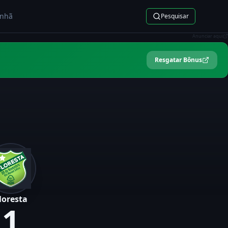
nhã
Pesquisar
Anunciar aqui
Resgatar Bônus
loresta
1