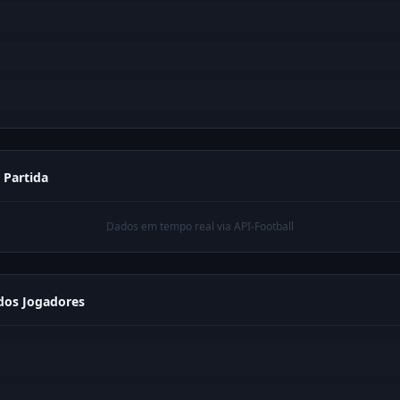
a Partida
Dados em tempo real via API-Football
os Jogadores