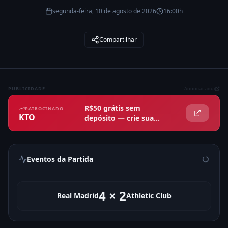
segunda-feira, 10 de agosto de 2026
16:00h
Compartilhar
PUBLICIDADE
Anunciar aqui
R$50 grátis sem
PATROCINADO
KTO
depósito — crie sua
conta agora
Eventos da Partida
4
×
2
Real Madrid
Athletic Club