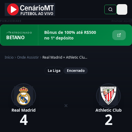
PUBLICIDADE
Anunciar aqui
Bônus de 100% até R$500
PATROCINADO
BETANO
no 1º depósito
Início
Onde Assistir
Real Madrid
×
Athletic Clu...
La Liga
Encerrado
×
Real Madrid
Athletic Club
4
2