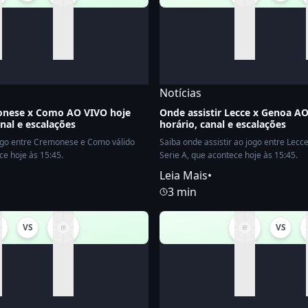
Notícias
monese x Como AO VIVO hoje
Onde assistir Lecce x Genoa AO
anal e escalações
horário, canal e escalações
jogo entre Cremonese e Como válido
Saiba onde assistir ao jogo entre Lecc
ce hoje às 15:45.
Serie A, que acontece hoje às 15:45.
Leia Mais
•
3 min
VS
VS