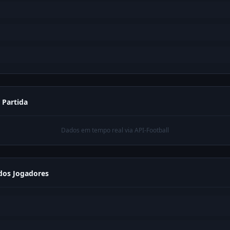
a Partida
Dados em tempo real via API-Football
os Jogadores