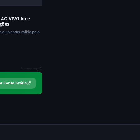
s AO VIVO hoje
ações
o e Juventus válido pelo
Anunciar aqui
ar Conta Grátis