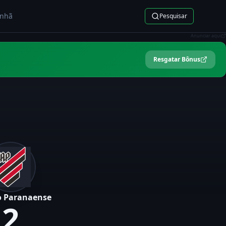
nhã
Pesquisar
Anunciar aqui
Resgatar Bônus
co Paranaense
2