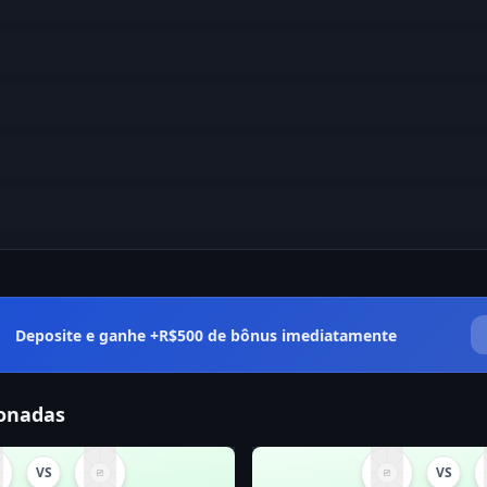
Deposite e ganhe +R$500 de bônus imediatamente
ionadas
VS
VS