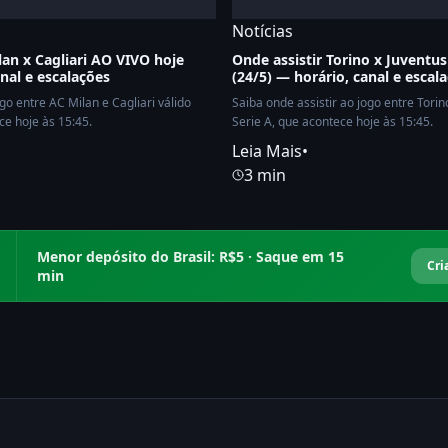
Notícias
lan x Cagliari AO VIVO hoje
Onde assistir Torino x Juventu
anal e escalações
(24/5) — horário, canal e escal
ogo entre AC Milan e Cagliari válido
Saiba onde assistir ao jogo entre Torin
ce hoje às 15:45.
Serie A, que acontece hoje às 15:45.
Leia Mais
•
3 min
Menor depósito do Brasil: R$5 · Saque em 15
Cri
min