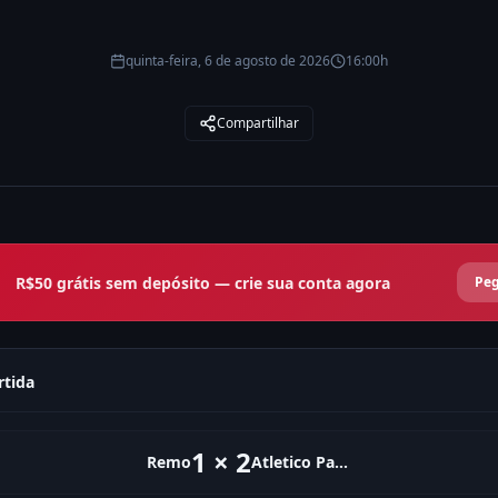
quinta-feira, 6 de agosto de 2026
16:00h
Compartilhar
R$50 grátis sem depósito — crie sua conta agora
Peg
rtida
1
×
2
Remo
Atletico Paranaense