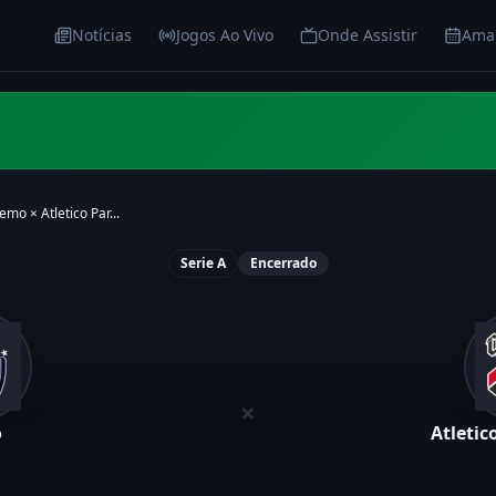
Notícias
Jogos Ao Vivo
Onde Assistir
Ama
emo
×
Atletico Par...
Serie A
Encerrado
×
o
Atleti