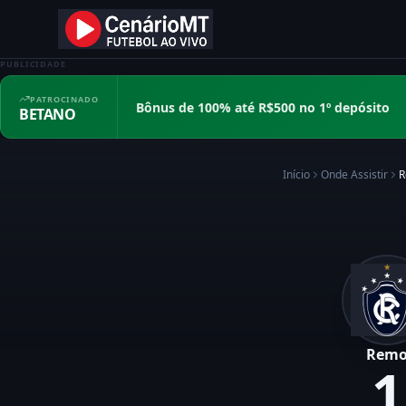
PUBLICIDADE
PATROCINADO
Bônus de 100% até R$500 no 1º depósito
BETANO
Início
Onde Assistir
R
Rem
1