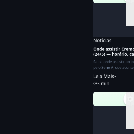
Notícias
Onde assistir Cre
(24/5) — horário, c
Saiba onde assistir ao 
pelo Serie A, que aconte
Leia Mais
•
3 min