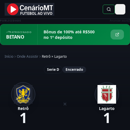
PUBLICIDADE
Anunciar aqui
Bônus de 100% até R$500
PATROCINADO
BETANO
no 1º depósito
Início
Onde Assistir
Retrô
×
Lagarto
Serie D
Encerrado
×
Retrô
Lagarto
1
1