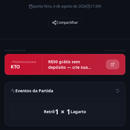
quinta-feira, 6 de agosto de 2026
17:30h
Compartilhar
PUBLICIDADE
Anunciar aqui
R$50 grátis sem
PATROCINADO
KTO
depósito — crie sua
conta agora
Eventos da Partida
1
×
1
Retrô
Lagarto