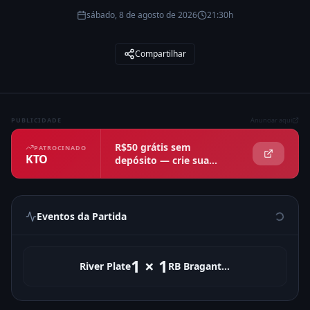
sábado, 8 de agosto de 2026
21:30h
Compartilhar
PUBLICIDADE
Anunciar aqui
R$50 grátis sem
PATROCINADO
KTO
depósito — crie sua
conta agora
Eventos da Partida
1
×
1
River Plate
RB Bragantino