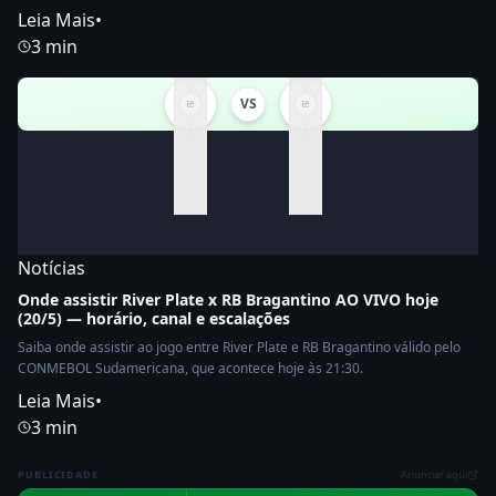
Leia Mais
•
3 min
VS
Notícias
Onde assistir River Plate x RB Bragantino AO VIVO hoje
(20/5) — horário, canal e escalações
Saiba onde assistir ao jogo entre River Plate e RB Bragantino válido pelo
CONMEBOL Sudamericana, que acontece hoje às 21:30.
Leia Mais
•
3 min
PUBLICIDADE
Anunciar aqui