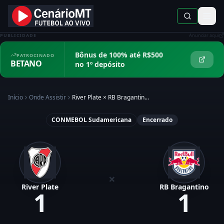
PUBLICIDADE
Anunciar aqui
Bônus de 100% até R$500
PATROCINADO
BETANO
no 1º depósito
Início
Onde Assistir
River Plate
×
RB Bragantin...
CONMEBOL Sudamericana
Encerrado
×
River Plate
RB Bragantino
1
1