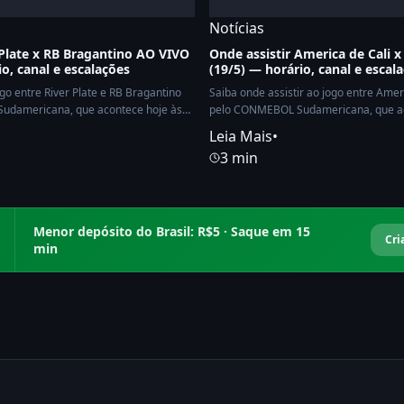
Notícias
 Plate x RB Bragantino AO VIVO
Onde assistir America de Cali 
io, canal e escalações
(19/5) — horário, canal e escal
ogo entre River Plate e RB Bragantino
Saiba onde assistir ao jogo entre Ameri
udamericana, que acontece hoje às
pelo CONMEBOL Sudamericana, que aco
Leia Mais
•
3 min
Menor depósito do Brasil: R$5 · Saque em 15
Cri
min