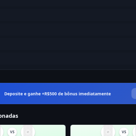
Deposite e ganhe +R$500 de bônus imediatamente
ionadas
VS
VS