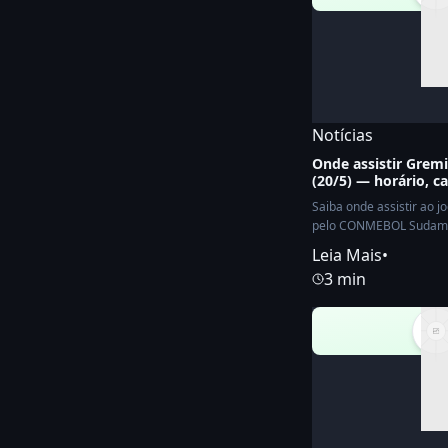
Notícias
Onde assistir Gremi
(20/5) — horário, c
Saiba onde assistir ao j
pelo CONMEBOL Sudameri
Leia Mais
•
3 min