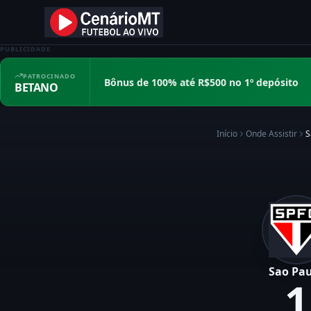
PUBLICIDADE
PATROCINADO
Bônus de 100% até R$500 no 1º depósito
BETANO
Início
Onde Assistir
S
Sao Pa
1