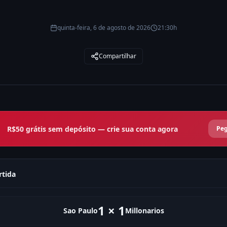
quinta-feira, 6 de agosto de 2026
21:30h
Compartilhar
R$50 grátis sem depósito — crie sua conta agora
Peg
rtida
1
×
1
Sao Paulo
Millonarios