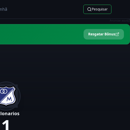
nhã
Pesquisar
Anunciar aqui
Resgatar Bônus
llonarios
1