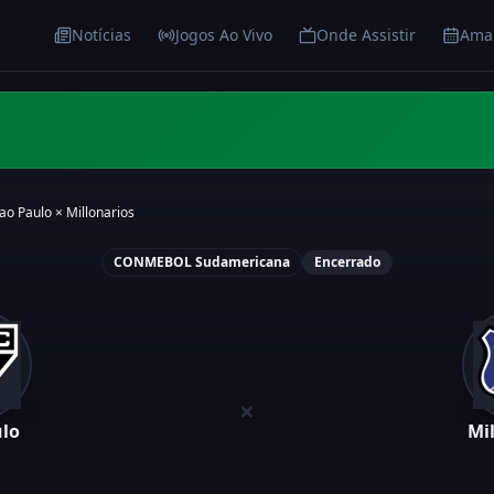
Notícias
Jogos Ao Vivo
Onde Assistir
Ama
ao Paulo
×
Millonarios
CONMEBOL Sudamericana
Encerrado
×
ulo
Mi