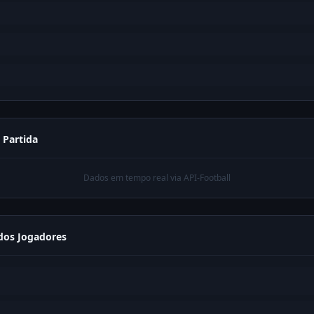
a Partida
Dados em tempo real via API-Football
os Jogadores