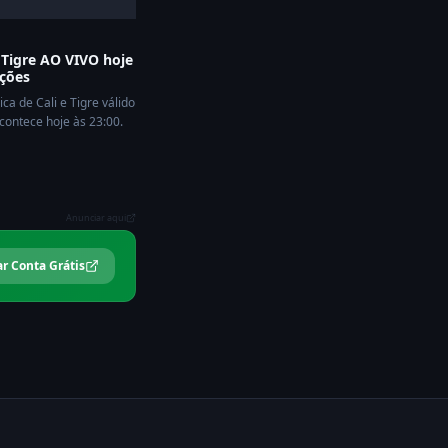
x Tigre AO VIVO hoje
ações
ca de Cali e Tigre válido
ntece hoje às 23:00.
Anunciar aqui
ar Conta Grátis