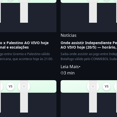
Notícias
o x Palestino AO VIVO hoje
Onde assistir Independiente Pe
anal e escalações
AO VIVO hoje (20/5) — horário,
ogo entre Gremio e Palestino válido
Saiba onde assistir ao jogo entre Inde
cana, que acontece hoje às 21:00.
Botafogo válido pelo CONMEBOL Suda
hoje às 21:00.
Leia Mais
•
3 min
VS
VS