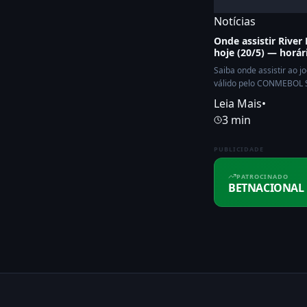
Notícias
Onde assistir River
hoje (20/5) — horár
Saiba onde assistir ao j
válido pelo CONMEBOL S
21:30.
Leia Mais
•
3 min
PUBLICIDADE
PATROCINADO
BETNACIONAL