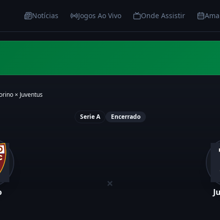
Notícias
Jogos Ao Vivo
Onde Assistir
Ama
orino
×
Juventus
Serie A
Encerrado
×
o
J