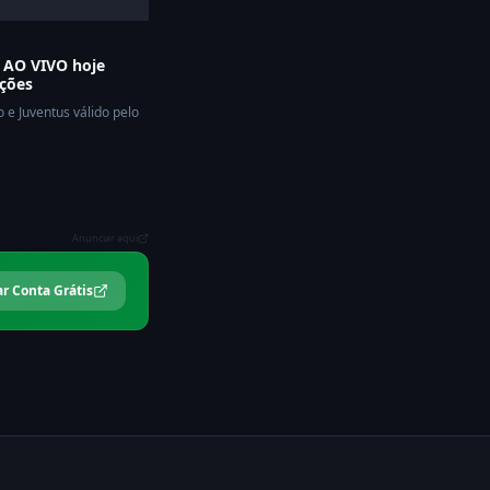
s AO VIVO hoje
ações
o e Juventus válido pelo
Anunciar aqui
ar Conta Grátis