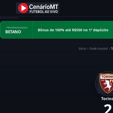
PUBLICIDADE
PATROCINADO
Bônus de 100% até R$500 no 1º depósito
BETANO
Início
Onde Assistir
T
Torin
2