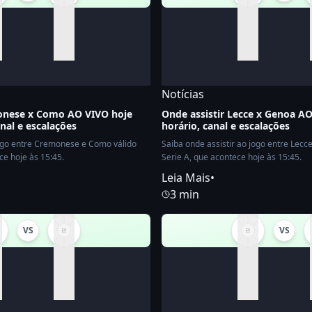
Notícias
monese x Como AO VIVO hoje
Onde assistir Lecce x Genoa AO
anal e escalações
horário, canal e escalações
jogo entre Cremonese e Como válido
Saiba onde assistir ao jogo entre Lecc
ce hoje às 15:45.
Serie A, que acontece hoje às 15:45.
Leia Mais
•
3 min
VS
VS