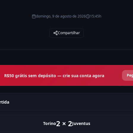
domingo, 9 de agosto de 2026
15:45h
Compartilhar
R$50 grátis sem depósito — crie sua conta agora
Peg
rtida
2
×
2
Torino
Juventus