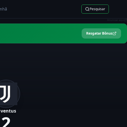
nhã
Pesquisar
Anunciar aqui
Resgatar Bônus
uventus
2