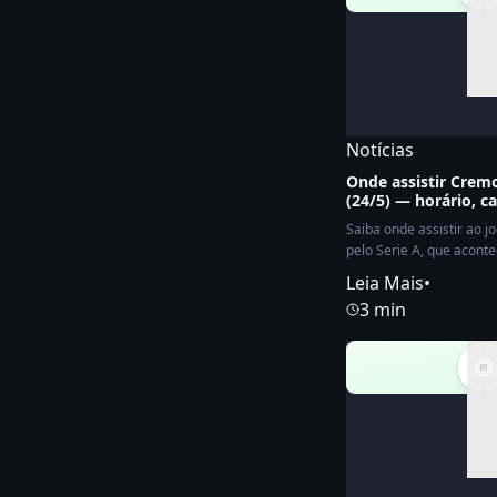
Notícias
Onde assistir Cre
(24/5) — horário, c
Saiba onde assistir ao 
pelo Serie A, que aconte
Leia Mais
•
3 min