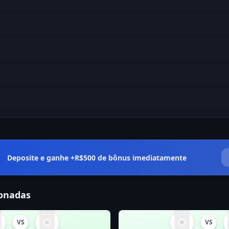
Deposite e ganhe +R$500 de bônus imediatamente
ionadas
VS
VS