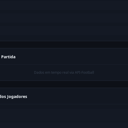
a Partida
Dados em tempo real via API-Football
os Jogadores