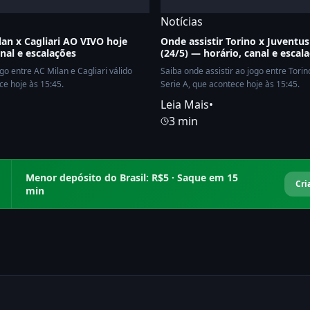
Notícias
lan x Cagliari AO VIVO hoje
Onde assistir Torino x Juventu
anal e escalações
(24/5) — horário, canal e escal
ogo entre AC Milan e Cagliari válido
Saiba onde assistir ao jogo entre Torin
ce hoje às 15:45.
Serie A, que acontece hoje às 15:45.
Leia Mais
•
3 min
Menor depósito do Brasil: R$5 · Saque em 15
Cri
min